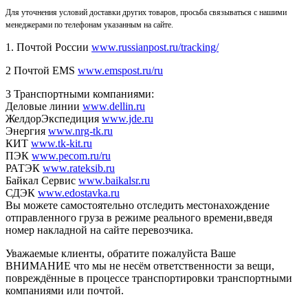
Для уточнения условий доставки других товаров, просьба связываться с нашими
менеджерами по телефонам указанным на сайте.
1. Почтой России
www.russianpost.ru/tracking/
2 Почтой EMS
www.emspost.ru/ru
3 Транспортными компаниями:
Деловые линии
www.dellin.ru
ЖелдорЭкспедиция
www.jde.ru
Энергия
www.nrg-tk.ru
КИТ
www.tk-kit.ru
ПЭК
www.pecom.ru/ru
РАТЭК
www.rateksib.ru
Байкал Сервис
www.baikalsr.ru
СДЭК
www.edostavka.ru
Вы можете самостоятельно отследить местонахождение
отправленного груза в режиме реального времени,введя
номер накладной на сайте перевозчика.
Уважаемые клиенты, обратите пожалуйста Ваше
ВНИМАНИЕ что мы не несём ответственности за вещи,
повреждённые в процессе транспортировки транспортными
компаниями или почтой.