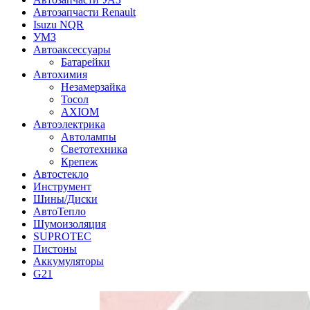
Автозапчасти Renault
Isuzu NQR
УМЗ
Автоаксессуары
Батарейки
Автохимия
Незамерзайка
Тосол
AXIOM
Автоэлектрика
Автолампы
Светотехника
Крепеж
Автостекло
Инструмент
Шины/Диски
АвтоТепло
Шумоизоляция
SUPROTEC
Пистоны
Аккумуляторы
G21