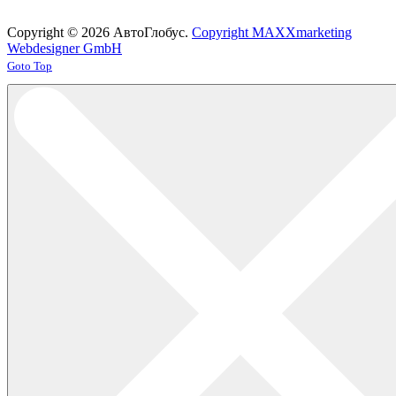
Copyright © 2026 АвтоГлобус.
Copyright MAXXmarketing
Webdesigner GmbH
Joomla! 3 Templates
Goto Top