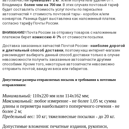
автозапчастей
превышает 2 кг.
и/или получатель удален от г.
Владимира
более чем на 700 км
. В этих случаях почтовый тариф
будет составлять стоимость услуг почты по пересылке
автозапчастей + стоимость почтовой тары - коробок и/или
конвертов. Разница будет выставлена как наложенный платеж.
согласно тарифу Почты России.
ВНИМАНИЕ!
Почта России за отправку товаров с наложенным
платежом берет
комиссию 4-7%
от стоимости посылки.
Доставка заказанных запчастей Почтой России -
наиболее дорогой
и длительный способ доставки
, поэтому наш интернет-магазин
рекомендует выбирать данный способ доставки только в случае
невозможности получить заказанные автозапчасти другими
способами. Кроме того, некоторые автозапчасти невозможно
отправить почтой, ввиду их веса или габаритов.
Допустимые размеры отправляемых посылок и требования к почтовым
отправлениям
:
Минимальный:
110х220 мм или 114х162 мм;
Максимальный:
любое измерение - не более 1,05 м; сумма
длины и периметра наибольшего поперечного сечения - не
более 2 м;
Предельный вес:
10 кг; тяжеловесные посылки - до 20 кг.
Допустимые вложения: печатные издания, рукописи,