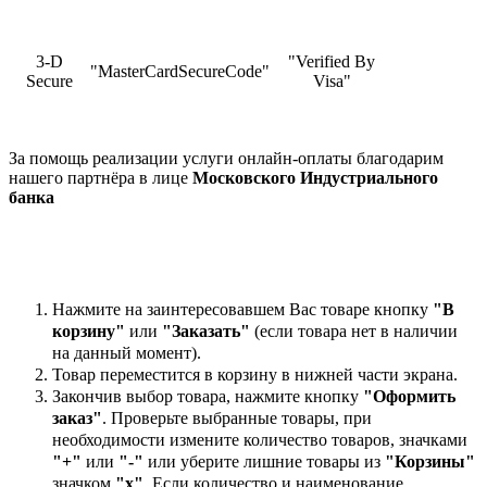
3-D
"Verified By
"MasterCardSecureCode"
Secure
Visa"
За помощь реализации услуги онлайн-оплаты благодарим
нашего партнёра в лице
Московского Индустриального
банка
Нажмите на заинтересовавшем Вас товаре кнопку
"В
корзину"
или
"Заказать"
(если товара нет в наличии
на данный момент).
Товар переместится в корзину в нижней части экрана.
Закончив выбор товара, нажмите кнопку
"Оформить
заказ"
. Проверьте выбранные товары, при
необходимости измените количество товаров, значками
"+"
или
"-"
или уберите лишние товары из
"Корзины"
значком
"х"
. Если количество и наименование