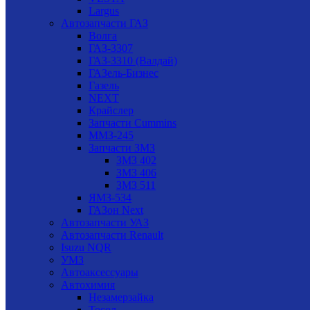
Largus
Автозапчасти ГАЗ
Волга
ГАЗ-3307
ГАЗ-3310 (Валдай)
ГАЗель-Бизнес
Газель
NEXT
Крайслер
Запчасти Cummins
ММЗ-245
Запчасти ЗМЗ
ЗМЗ 402
ЗМЗ 406
ЗМЗ 511
ЯМЗ-534
ГАЗон Next
Автозапчасти УАЗ
Автозапчасти Renault
Isuzu NQR
УМЗ
Автоаксессуары
Автохимия
Незамерзайка
Тосол