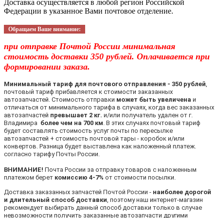
Доставка осуществляется в любой регион Российской
Федерации в указанное Вами почтовое отделение.
Обращаем Ваше внимание:
при отправке Почтой России минимальная
стоимость доставки 350 рублей. Оплачивается при
формировании заказа.
Минимальный тариф для почтового отправления - 350 рублей
,
почтовый тариф прибавляется к стоимости заказанных
автозапчастей. Стоимость отправки
может быть увеличена
и
отличаться от минимального тарифа в случаях, когда вес заказанных
автозапчастей
превышает 2 кг.
и/или получатель удален от г.
Владимира
более чем на 700 км
. В этих случаях почтовый тариф
будет составлять стоимость услуг почты по пересылке
автозапчастей + стоимость почтовой тары - коробок и/или
конвертов. Разница будет выставлена как наложенный платеж.
согласно тарифу Почты России.
ВНИМАНИЕ!
Почта России за отправку товаров с наложенным
платежом берет
комиссию 4-7%
от стоимости посылки.
Доставка заказанных запчастей Почтой России -
наиболее дорогой
и длительный способ доставки
, поэтому наш интернет-магазин
рекомендует выбирать данный способ доставки только в случае
невозможности получить заказанные автозапчасти другими