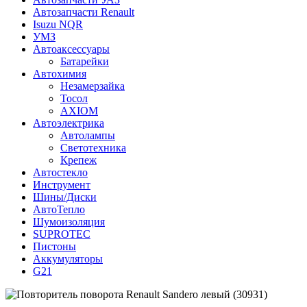
Автозапчасти Renault
Isuzu NQR
УМЗ
Автоаксессуары
Батарейки
Автохимия
Незамерзайка
Тосол
AXIOM
Автоэлектрика
Автолампы
Светотехника
Крепеж
Автостекло
Инструмент
Шины/Диски
АвтоТепло
Шумоизоляция
SUPROTEC
Пистоны
Аккумуляторы
G21