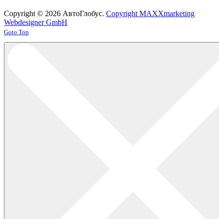
Copyright © 2026 АвтоГлобус.
Copyright MAXXmarketing
Webdesigner GmbH
Joomla! 3 Templates
Goto Top