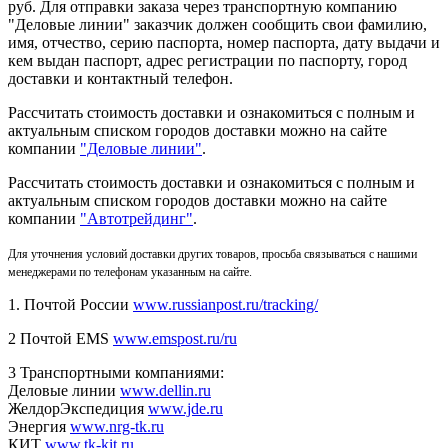
руб. Для отправки заказа через транспортную компанию
"Деловые линии" заказчик должен сообщить свои фамилию,
имя, отчество, серию паспорта, номер паспорта, дату выдачи и
кем выдан паспорт, адрес регистрации по паспорту, город
доставки и контактный телефон.
Рассчитать стоимость доставки и ознакомиться с полным и
актуальным списком городов доставки можно на сайте
компании
"Деловые линии"
.
Рассчитать стоимость доставки и ознакомиться с полным и
актуальным списком
городов доставки можно на сайте
компании
"Автотрейдинг"
.
Для уточнения условий доставки других товаров, просьба связываться с нашими
менеджерами по телефонам указанным на сайте.
1. Почтой России
www.russianpost.ru/tracking/
2 Почтой EMS
www.emspost.ru/ru
3 Транспортными компаниями:
Деловые линии
www.dellin.ru
ЖелдорЭкспедиция
www.jde.ru
Энергия
www.nrg-tk.ru
КИТ
www.tk-kit.ru