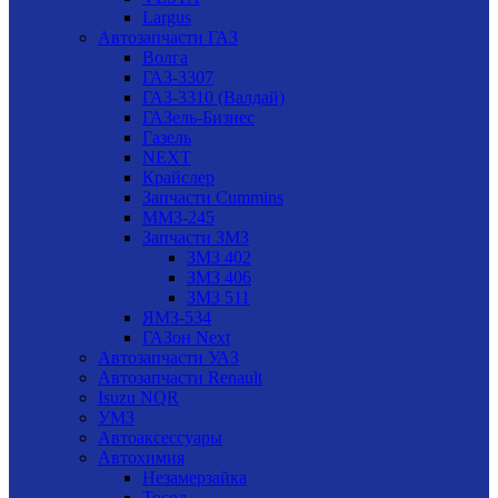
Largus
Автозапчасти ГАЗ
Волга
ГАЗ-3307
ГАЗ-3310 (Валдай)
ГАЗель-Бизнес
Газель
NEXT
Крайслер
Запчасти Cummins
ММЗ-245
Запчасти ЗМЗ
ЗМЗ 402
ЗМЗ 406
ЗМЗ 511
ЯМЗ-534
ГАЗон Next
Автозапчасти УАЗ
Автозапчасти Renault
Isuzu NQR
УМЗ
Автоаксессуары
Автохимия
Незамерзайка
Тосол