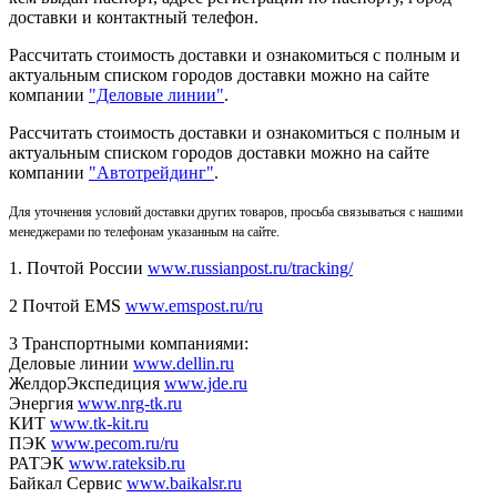
доставки и контактный телефон.
Рассчитать стоимость доставки и ознакомиться с полным и
актуальным списком городов доставки можно на сайте
компании
"Деловые линии"
.
Рассчитать стоимость доставки и ознакомиться с полным и
актуальным списком
городов доставки можно на сайте
компании
"Автотрейдинг"
.
Для уточнения условий доставки других товаров, просьба связываться с нашими
менеджерами по телефонам указанным на сайте.
1. Почтой России
www.russianpost.ru/tracking/
2 Почтой EMS
www.emspost.ru/ru
3 Транспортными компаниями:
Деловые линии
www.dellin.ru
ЖелдорЭкспедиция
www.jde.ru
Энергия
www.nrg-tk.ru
КИТ
www.tk-kit.ru
ПЭК
www.pecom.ru/ru
РАТЭК
www.rateksib.ru
Байкал Сервис
www.baikalsr.ru