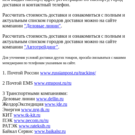
доставки и контактный телефон.
Рассчитать стоимость доставки и ознакомиться с полным и
актуальным списком городов доставки можно на сайте
компании
"Деловые линии"
.
Рассчитать стоимость доставки и ознакомиться с полным и
актуальным списком
городов доставки можно на сайте
компании
"Автотрейдинг"
.
Для уточнения условий доставки других товаров, просьба связываться с нашими
менеджерами по телефонам указанным на сайте.
1. Почтой России
www.russianpost.ru/tracking/
2 Почтой EMS
www.emspost.ru/ru
3 Транспортными компаниями:
Деловые линии
www.dellin.ru
ЖелдорЭкспедиция
www.jde.ru
Энергия
www.nrg-tk.ru
КИТ
www.tk-kit.ru
ПЭК
www.pecom.ru/ru
РАТЭК
www.rateksib.ru
Байкал Сервис
www.baikalsr.ru