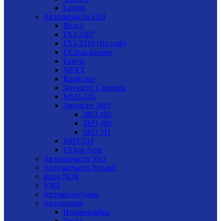
Largus
Автозапчасти ГАЗ
Волга
ГАЗ-3307
ГАЗ-3310 (Валдай)
ГАЗель-Бизнес
Газель
NEXT
Крайслер
Запчасти Cummins
ММЗ-245
Запчасти ЗМЗ
ЗМЗ 402
ЗМЗ 406
ЗМЗ 511
ЯМЗ-534
ГАЗон Next
Автозапчасти УАЗ
Автозапчасти Renault
Isuzu NQR
УМЗ
Автоаксессуары
Автохимия
Незамерзайка
Тосол