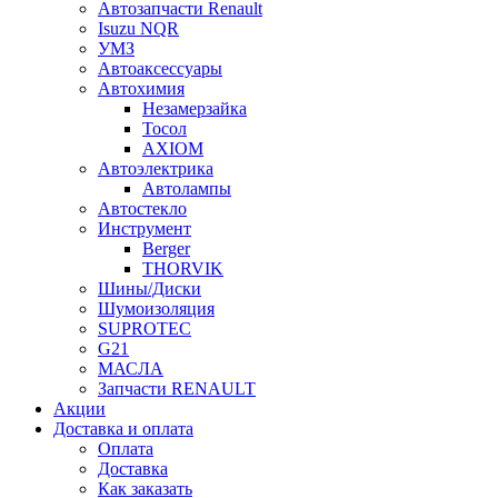
Автозапчасти Renault
Isuzu NQR
УМЗ
Автоаксессуары
Автохимия
Незамерзайка
Тосол
AXIOM
Автоэлектрика
Автолампы
Автостекло
Инструмент
Berger
THORVIK
Шины/Диски
Шумоизоляция
SUPROTEC
G21
МАСЛА
Запчасти RENAULT
Акции
Доставка и оплата
Оплата
Доставка
Как заказать