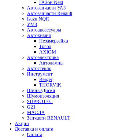
ГАЗон Next
Автозапчасти УАЗ
Автозапчасти Renault
Isuzu NQR
УМЗ
Автоаксессуары
Автохимия
Незамерзайка
Тосол
AXIOM
Автоэлектрика
Автолампы
Автостекло
Инструмент
Berger
THORVIK
Шины/Диски
Шумоизоляция
SUPROTEC
G21
МАСЛА
Запчасти RENAULT
Акции
Доставка и оплата
Оплата