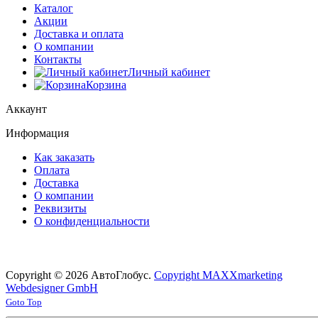
Каталог
Акции
Доставка и оплата
О компании
Контакты
Личный кабинет
Корзина
Аккаунт
Информация
Как заказать
Оплата
Доставка
О компании
Реквизиты
О конфиденциальности
Copyright © 2026 АвтоГлобус.
Copyright MAXXmarketing
Webdesigner GmbH
Joomla! 3 Templates
Goto Top