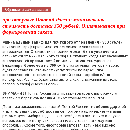
Обращаем Ваше внимание:
при отправке Почтой России минимальная
стоимость доставки 350 рублей. Оплачивается при
формировании заказа.
Минимальный тариф для почтового отправления - 350 рублей
,
почтовый тариф прибавляется к стоимости заказанных
автозапчастей. Стоимость отправки
может быть увеличена
и
отличаться от минимального тарифа в случаях, когда вес заказанных
автозапчастей
превышает 2 кг.
и/или получатель удален от г.
Владимира
более чем на 700 км
. В этих случаях почтовый тариф
будет составлять стоимость услуг почты по пересылке
автозапчастей + стоимость почтовой тары - коробок и/или
конвертов. Разница будет выставлена как наложенный платеж.
согласно тарифу Почты России.
ВНИМАНИЕ!
Почта России за отправку товаров с наложенным
платежом берет
комиссию 4-7%
от стоимости посылки.
Доставка заказанных запчастей Почтой России -
наиболее дорогой
и длительный способ доставки
, поэтому наш интернет-магазин
рекомендует выбирать данный способ доставки только в случае
невозможности получить заказанные автозапчасти другими
способами. Кроме того, некоторые автозапчасти невозможно
отправить почтой, ввиду их веса или габаритов.