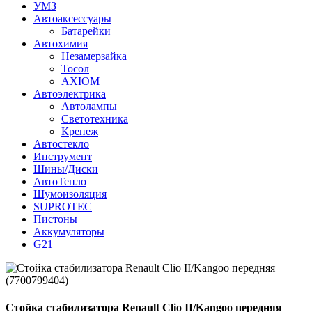
УМЗ
Автоаксессуары
Батарейки
Автохимия
Незамерзайка
Тосол
AXIOM
Автоэлектрика
Автолампы
Светотехника
Крепеж
Автостекло
Инструмент
Шины/Диски
АвтоТепло
Шумоизоляция
SUPROTEC
Пистоны
Аккумуляторы
G21
Стойка стабилизатора Renault Clio II/Kangoo передняя