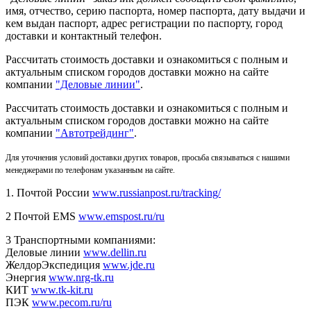
имя, отчество, серию паспорта, номер паспорта, дату выдачи и
кем выдан паспорт, адрес регистрации по паспорту, город
доставки и контактный телефон.
Рассчитать стоимость доставки и ознакомиться с полным и
актуальным списком городов доставки можно на сайте
компании
"Деловые линии"
.
Рассчитать стоимость доставки и ознакомиться с полным и
актуальным списком
городов доставки можно на сайте
компании
"Автотрейдинг"
.
Для уточнения условий доставки других товаров, просьба связываться с нашими
менеджерами по телефонам указанным на сайте.
1. Почтой России
www.russianpost.ru/tracking/
2 Почтой EMS
www.emspost.ru/ru
3 Транспортными компаниями:
Деловые линии
www.dellin.ru
ЖелдорЭкспедиция
www.jde.ru
Энергия
www.nrg-tk.ru
КИТ
www.tk-kit.ru
ПЭК
www.pecom.ru/ru