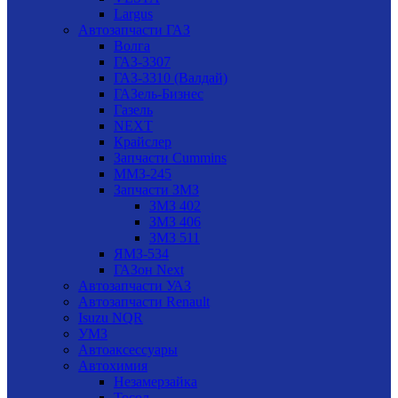
Largus
Автозапчасти ГАЗ
Волга
ГАЗ-3307
ГАЗ-3310 (Валдай)
ГАЗель-Бизнес
Газель
NEXT
Крайслер
Запчасти Cummins
ММЗ-245
Запчасти ЗМЗ
ЗМЗ 402
ЗМЗ 406
ЗМЗ 511
ЯМЗ-534
ГАЗон Next
Автозапчасти УАЗ
Автозапчасти Renault
Isuzu NQR
УМЗ
Автоаксессуары
Автохимия
Незамерзайка
Тосол