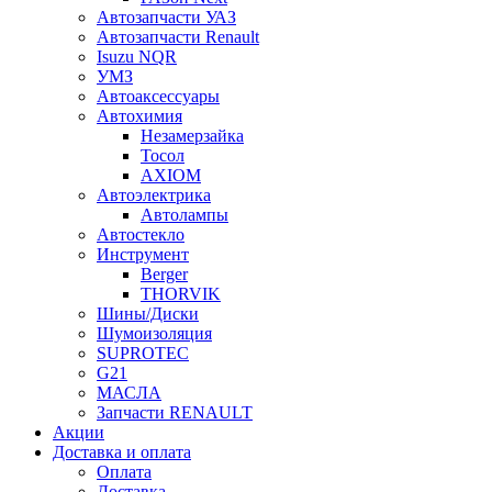
Автозапчасти УАЗ
Автозапчасти Renault
Isuzu NQR
УМЗ
Автоаксессуары
Автохимия
Незамерзайка
Тосол
AXIOM
Автоэлектрика
Автолампы
Автостекло
Инструмент
Berger
THORVIK
Шины/Диски
Шумоизоляция
SUPROTEC
G21
МАСЛА
Запчасти RENAULT
Акции
Доставка и оплата
Оплата
Доставка