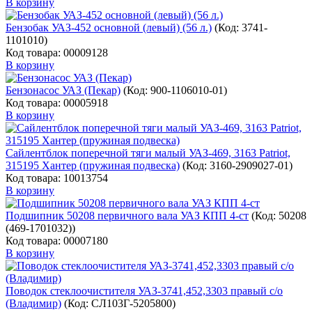
В корзину
Бензобак УАЗ-452 основной (левый) (56 л.)
(Код:
3741-
1101010
)
Код товара: 00009128
В корзину
Бензонасос УАЗ (Пекар)
(Код:
900-1106010-01
)
Код товара: 00005918
В корзину
Сайлентблок поперечной тяги малый УАЗ-469, 3163 Patriot,
315195 Хантер (пружиная подвеска)
(Код:
3160-2909027-01
)
Код товара: 10013754
В корзину
Подшипник 50208 первичного вала УАЗ КПП 4-ст
(Код:
50208
(469-1701032)
)
Код товара: 00007180
В корзину
Поводок стеклоочистителя УАЗ-3741,452,3303 правый с/о
(Владимир)
(Код:
СЛ103Г-5205800
)