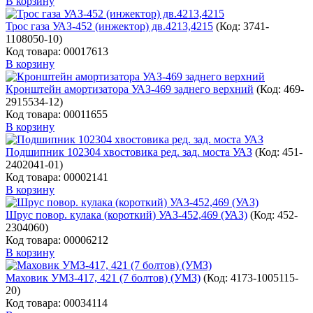
В корзину
Трос газа УАЗ-452 (инжектор) дв.4213,4215
(Код:
3741-
1108050-10
)
Код товара: 00017613
В корзину
Кронштейн амортизатора УАЗ-469 заднего верхний
(Код:
469-
2915534-12
)
Код товара: 00011655
В корзину
Подшипник 102304 хвостовика ред. зад. моста УАЗ
(Код:
451-
2402041-01
)
Код товара: 00002141
В корзину
Шрус повор. кулака (короткий) УАЗ-452,469 (УАЗ)
(Код:
452-
2304060
)
Код товара: 00006212
В корзину
Маховик УМЗ-417, 421 (7 болтов) (УМЗ)
(Код:
4173-1005115-
20
)
Код товара: 00034114