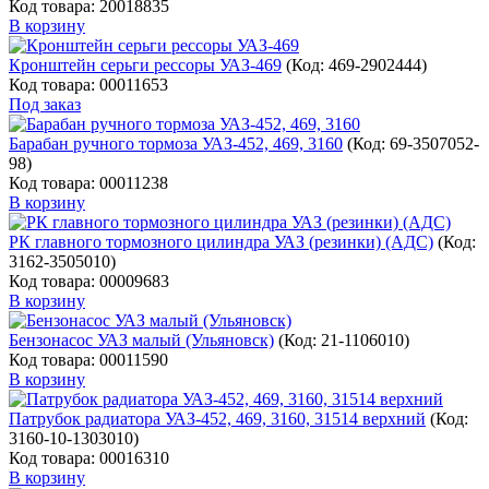
Код товара: 20018835
В корзину
Кронштейн серьги рессоры УАЗ-469
(Код:
469-2902444
)
Код товара: 00011653
Под заказ
Барабан ручного тормоза УАЗ-452, 469, 3160
(Код:
69-3507052-
98
)
Код товара: 00011238
В корзину
РК главного тормозного цилиндра УАЗ (резинки) (АДС)
(Код:
3162-3505010
)
Код товара: 00009683
В корзину
Бензонасос УАЗ малый (Ульяновск)
(Код:
21-1106010
)
Код товара: 00011590
В корзину
Патрубок радиатора УАЗ-452, 469, 3160, 31514 верхний
(Код:
3160-10-1303010
)
Код товара: 00016310
В корзину