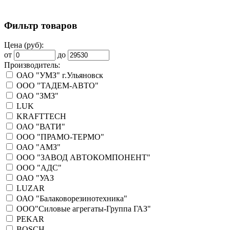
Фильтр товаров
Цена (руб):
от
до
Производитель:
ОАО "УМЗ" г.Ульяновск
ООО "ТАДЕМ-АВТО"
ОАО "ЗМЗ"
LUK
KRAFTTECH
ОАО "ВАТИ"
ООО "ПРАМО-ТЕРМО"
ОАО "АМЗ"
ООО "ЗАВОД АВТОКОМПОНЕНТ"
ООО "АДС"
ОАО "УАЗ
LUZAR
ОАО "Балаковорезинотехника"
ООО"Силовые агрегаты-Группа ГАЗ"
PEKAR
BOSCH