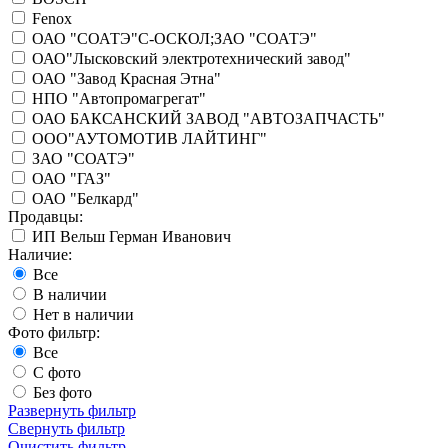
Fenox
ОАО "СОАТЭ"С-ОСКОЛ;ЗАО "СОАТЭ"
ОАО"Лысковский электротехнический завод"
ОАО "Завод Красная Этна"
НПО "Автопромагрегат"
ОАО БАКСАНСКИЙ ЗАВОД "АВТОЗАПЧАСТЬ"
ООО"АУТОМОТИВ ЛАЙТИНГ"
ЗАО "СОАТЭ"
ОАО "ГАЗ"
ОАО "Белкард"
Продавцы:
ИП Вельш Герман Иванович
Наличие:
Все
В наличии
Нет в наличии
Фото фильтр:
Все
С фото
Без фото
Развернуть фильтр
Свернуть фильтр
Очистить фильтр