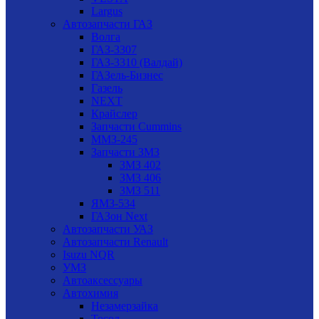
Largus
Автозапчасти ГАЗ
Волга
ГАЗ-3307
ГАЗ-3310 (Валдай)
ГАЗель-Бизнес
Газель
NEXT
Крайслер
Запчасти Cummins
ММЗ-245
Запчасти ЗМЗ
ЗМЗ 402
ЗМЗ 406
ЗМЗ 511
ЯМЗ-534
ГАЗон Next
Автозапчасти УАЗ
Автозапчасти Renault
Isuzu NQR
УМЗ
Автоаксессуары
Автохимия
Незамерзайка
Тосол