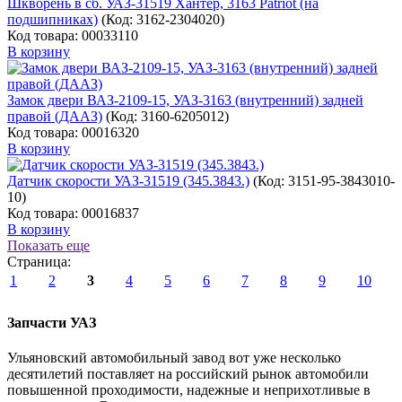
Шкворень в сб. УАЗ-31519 Хантер, 3163 Patriot (на
подшипниках)
(Код:
3162-2304020
)
Код товара: 00033110
В корзину
Замок двери ВАЗ-2109-15, УАЗ-3163 (внутренний) задней
правой (ДААЗ)
(Код:
3160-6205012
)
Код товара: 00016320
В корзину
Датчик скорости УАЗ-31519 (345.3843.)
(Код:
3151-95-3843010-
10
)
Код товара: 00016837
В корзину
Показать еще
Страница:
1
2
3
4
5
6
7
8
9
10
Запчасти УАЗ
Ульяновский автомобильный завод вот уже несколько
десятилетий поставляет на российский рынок автомобили
повышенной проходимости, надежные и неприхотливые в