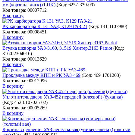
мм (корзина, диск) (LUK)
(Код:
625-2339-09
)
Код товара: 00007712
В корзину
РК карбюратора К 131 УАЗ, К129 ГАЗ-21
(Код:
131-1107980
)
Код товара: 00008451
В корзину
Втулка шкворня УАЗ-3160, 31519 Хантер,3163 Patriot
(Код:
3160-2304016
)
Код товара: 00013629
В корзину
Прокладка между КПП и РК УАЗ-469
(Код:
469-1701203
)
Код товара: 00012996
В корзину
Уплотнитель двери УАЗ-452 передней (клеевой) (буханка)
(Код:
452-6107025-02
)
Код товара: 00005269
В корзину
Корзина сцепления УАЗ лепестковая (универсальна) (толстый
вал)
(Код:
451-1601090-05
)