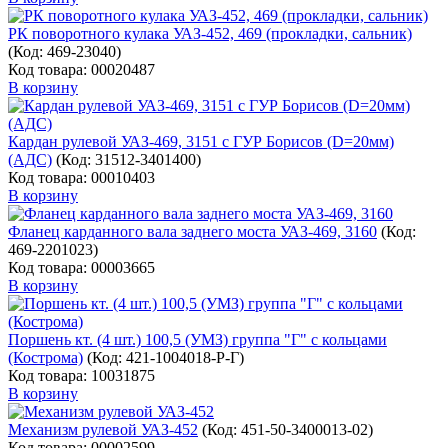
РК поворотного кулака УАЗ-452, 469 (прокладки, сальник)
(Код:
469-23040
)
Код товара: 00020487
В корзину
Кардан рулевой УАЗ-469, 3151 с ГУР Борисов (D=20мм)
(АДС)
(Код:
31512-3401400
)
Код товара: 00010403
В корзину
Фланец карданного вала заднего моста УАЗ-469, 3160
(Код:
469-2201023
)
Код товара: 00003665
В корзину
Поршень кт. (4 шт.) 100,5 (УМЗ) группа "Г" с кольцами
(Кострома)
(Код:
421-1004018-Р-Г
)
Код товара: 10031875
В корзину
Механизм рулевой УАЗ-452
(Код:
451-50-3400013-02
)
Код товара: 00002599