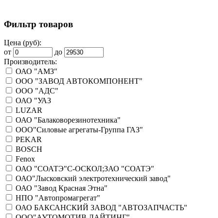
Фильтр товаров
Цена (руб):
от
до
Производитель:
ОАО "АМЗ"
ООО "ЗАВОД АВТОКОМПОНЕНТ"
ООО "АДС"
ОАО "УАЗ
LUZAR
ОАО "Балаковорезинотехника"
ООО"Силовые агрегаты-Группа ГАЗ"
PEKAR
BOSCH
Fenox
ОАО "СОАТЭ"С-ОСКОЛ;ЗАО "СОАТЭ"
ОАО"Лысковский электротехнический завод"
ОАО "Завод Красная Этна"
НПО "Автопромагрегат"
ОАО БАКСАНСКИЙ ЗАВОД "АВТОЗАПЧАСТЬ"
ООО"АУТОМОТИВ ЛАЙТИНГ"