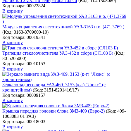
Ролик н/о ЗМЗ-514 генератора голый
(Код:
514-1308080
)
Код товара: 00022824
В корзину
Модуль управления светотехникой УАЗ-3163 н.о. (471.3769 )
(Код:
3163-3709600-10
)
Код товара: 00019341
В корзину
Трапеция стеклоочистителя УАЗ-452 в сборе (СЛ103 Б)
(Код:
80-5205000
)
Код товара: 00010153
В корзину
Зеркало заднего вида УАЗ-469, 3153 (к-т) "Люкс" (с
кронштейном)
(Код:
3151-8201416/17
)
Код товара: 00009157
В корзину
Крышка передняя головки блока ЗМЗ-409 (Евро-2)
(Код:
409-
1003083-01 УАЗ
)
Код товара: 00018003
В корзину