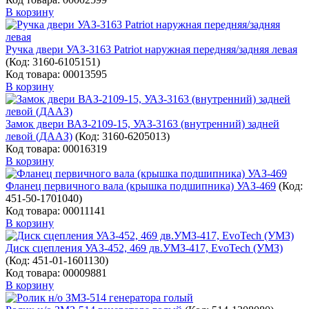
В корзину
Ручка двери УАЗ-3163 Patriot наружная передняя/задняя левая
(Код:
3160-6105151
)
Код товара: 00013595
В корзину
Замок двери ВАЗ-2109-15, УАЗ-3163 (внутренний) задней
левой (ДААЗ)
(Код:
3160-6205013
)
Код товара: 00016319
В корзину
Фланец первичного вала (крышка подшипника) УАЗ-469
(Код:
451-50-1701040
)
Код товара: 00011141
В корзину
Диск сцепления УАЗ-452, 469 дв.УМЗ-417, EvoTech (УМЗ)
(Код:
451-01-1601130
)
Код товара: 00009881
В корзину