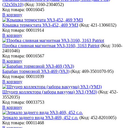
(32х50х10)
(Код:
3160-2304052
)
Код товара: 00016045
В корзину
Крышка термостата УАЗ-452, 469 УМЗ
(Код:
421-1306032
)
Код товара: 00011914
В корзину
Пробка сливная магнитная УАЗ-3160, 3163 Patriot
(Код:
3160-
2401046
)
Код товара: 00016567
В корзину
Барабан тормозной УАЗ-469 (УАЗ)
(Код:
469-3501070-95
)
Код товара: 00011039
В корзину
Штуцер коллектора (забора вакуума) УАЗ (УМЗ)
(Код:
452-
3552035
)
Код товара: 00033753
В корзину
Зеркало заднего вида УАЗ-469, 452 с.о.
(Код:
452-8201005
)
Код товара: 00011468
В корзину