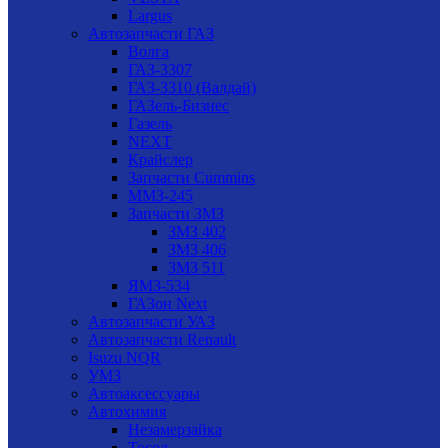
Largus
Автозапчасти ГАЗ
Волга
ГАЗ-3307
ГАЗ-3310 (Валдай)
ГАЗель-Бизнес
Газель
NEXT
Крайслер
Запчасти Cummins
ММЗ-245
Запчасти ЗМЗ
ЗМЗ 402
ЗМЗ 406
ЗМЗ 511
ЯМЗ-534
ГАЗон Next
Автозапчасти УАЗ
Автозапчасти Renault
Isuzu NQR
УМЗ
Автоаксессуары
Автохимия
Незамерзайка
Тосол