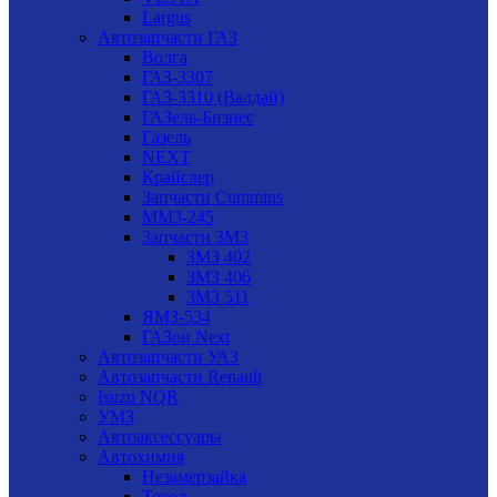
Largus
Автозапчасти ГАЗ
Волга
ГАЗ-3307
ГАЗ-3310 (Валдай)
ГАЗель-Бизнес
Газель
NEXT
Крайслер
Запчасти Cummins
ММЗ-245
Запчасти ЗМЗ
ЗМЗ 402
ЗМЗ 406
ЗМЗ 511
ЯМЗ-534
ГАЗон Next
Автозапчасти УАЗ
Автозапчасти Renault
Isuzu NQR
УМЗ
Автоаксессуары
Автохимия
Незамерзайка
Тосол