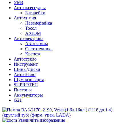
УМЗ
Автоаксессуары
Батарейки
Автохимия
Незамерзайка
Тосол
AXIOM
Автоэлектрика
Автолампы
Светотехника
Крепеж
Автостекло
Инструмент
Шины/Диски
АвтоТепло
Шумоизоляция
SUPROTEC
Пистоны
Аккумуляторы
G21
Увеличить изображение