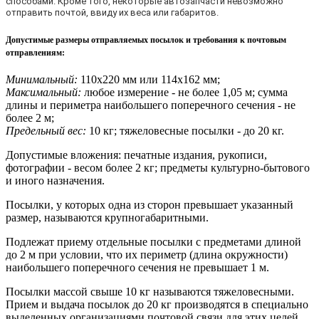
способами. Кроме того, некоторые автозапчасти невозможно
отправить почтой, ввиду их веса или габаритов.
Допустимые размеры отправляемых посылок и требования к почтовым
отправлениям
:
Минимальный:
110х220 мм или 114х162 мм;
Максимальный:
любое измерение - не более 1,05 м; сумма
длины и периметра наибольшего поперечного сечения - не
более 2 м;
Предельный вес:
10 кг; тяжеловесные посылки - до 20 кг.
Допустимые вложения: печатные издания, рукописи,
фотографии - весом более 2 кг; предметы культурно-бытового
и иного назначения.
Посылки, у которых одна из сторон превышает указанный
размер, называются крупногабаритными.
Подлежат приему отдельные посылки с предметами длиной
до 2 м при условии, что их периметр (длина окружности)
наибольшего поперечного сечения не превышает 1 м.
Посылки массой свыше 10 кг называются тяжеловесными.
Прием и выдача посылок до 20 кг производятся в специально
выделенных организациями почтовой связи для этих целей