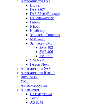
Автозапчасти ГАЗ
Волга
ГАЗ-3307
ГАЗ-3310 (Валдай)
ГАЗель-Бизнес
Газель
NEXT
Крайслер
Запчасти Cummins
ММЗ-245
Запчасти ЗМЗ
ЗМЗ 402
ЗМЗ 406
ЗМЗ 511
ЯМЗ-534
ГАЗон Next
Автозапчасти УАЗ
Автозапчасти Renault
Isuzu NQR
УМЗ
Автоаксессуары
Автохимия
Незамерзайка
Тосол
AXIOM