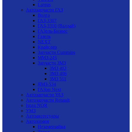
Largus
Автозапчасти ГАЗ
Волга
ГАЗ-3307
ГАЗ-3310 (Валдай)
ГАЗель-Бизнес
Газель
NEXT
Крайслер
Запчасти Cummins
ММЗ-245
Запчасти ЗМЗ
ЗМЗ 402
ЗМЗ 406
ЗМЗ 511
ЯМЗ-534
ГАЗон Next
Автозапчасти УАЗ
Автозапчасти Renault
Isuzu NQR
УМЗ
Автоаксессуары
Автохимия
Незамерзайка
Тосол