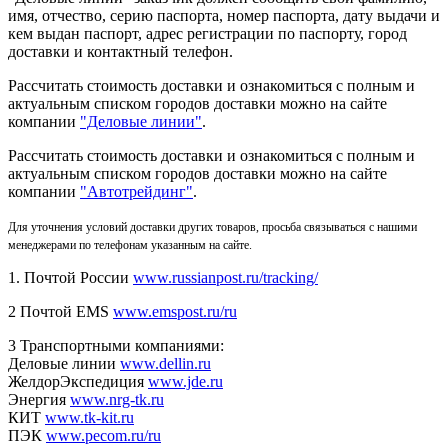
имя, отчество, серию паспорта, номер паспорта, дату выдачи и
кем выдан паспорт, адрес регистрации по паспорту, город
доставки и контактный телефон.
Рассчитать стоимость доставки и ознакомиться с полным и
актуальным списком городов доставки можно на сайте
компании
"Деловые линии"
.
Рассчитать стоимость доставки и ознакомиться с полным и
актуальным списком
городов доставки можно на сайте
компании
"Автотрейдинг"
.
Для уточнения условий доставки других товаров, просьба связываться с нашими
менеджерами по телефонам указанным на сайте.
1. Почтой России
www.russianpost.ru/tracking/
2 Почтой EMS
www.emspost.ru/ru
3 Транспортными компаниями:
Деловые линии
www.dellin.ru
ЖелдорЭкспедиция
www.jde.ru
Энергия
www.nrg-tk.ru
КИТ
www.tk-kit.ru
ПЭК
www.pecom.ru/ru