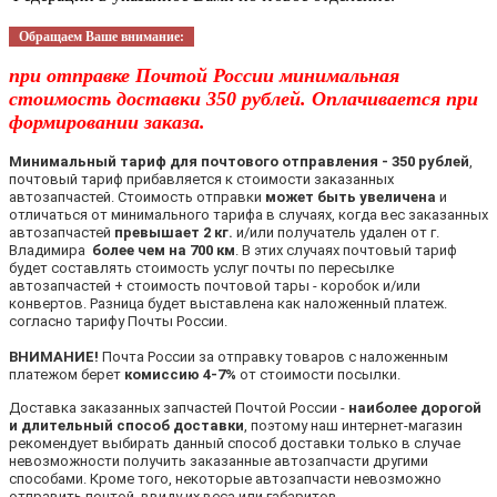
Обращаем Ваше внимание:
при отправке Почтой России минимальная
стоимость доставки 350 рублей. Оплачивается при
формировании заказа.
Минимальный тариф для почтового отправления - 350 рублей
,
почтовый тариф прибавляется к стоимости заказанных
автозапчастей. Стоимость отправки
может быть увеличена
и
отличаться от минимального тарифа в случаях, когда вес заказанных
автозапчастей
превышает 2 кг.
и/или получатель удален от г.
Владимира
более чем на 700 км
. В этих случаях почтовый тариф
будет составлять стоимость услуг почты по пересылке
автозапчастей + стоимость почтовой тары - коробок и/или
конвертов. Разница будет выставлена как наложенный платеж.
согласно тарифу Почты России.
ВНИМАНИЕ!
Почта России за отправку товаров с наложенным
платежом берет
комиссию 4-7%
от стоимости посылки.
Доставка заказанных запчастей Почтой России -
наиболее дорогой
и длительный способ доставки
, поэтому наш интернет-магазин
рекомендует выбирать данный способ доставки только в случае
невозможности получить заказанные автозапчасти другими
способами. Кроме того, некоторые автозапчасти невозможно
отправить почтой, ввиду их веса или габаритов.