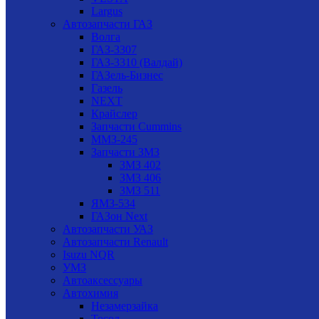
Largus
Автозапчасти ГАЗ
Волга
ГАЗ-3307
ГАЗ-3310 (Валдай)
ГАЗель-Бизнес
Газель
NEXT
Крайслер
Запчасти Cummins
ММЗ-245
Запчасти ЗМЗ
ЗМЗ 402
ЗМЗ 406
ЗМЗ 511
ЯМЗ-534
ГАЗон Next
Автозапчасти УАЗ
Автозапчасти Renault
Isuzu NQR
УМЗ
Автоаксессуары
Автохимия
Незамерзайка
Тосол